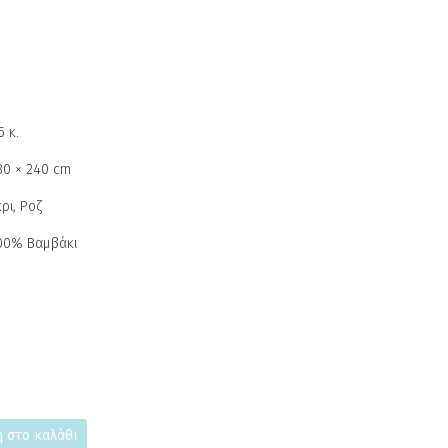
5 κ.
80 × 240 cm
κρι, Ροζ
00% Βαμβάκι
 στο καλάθι