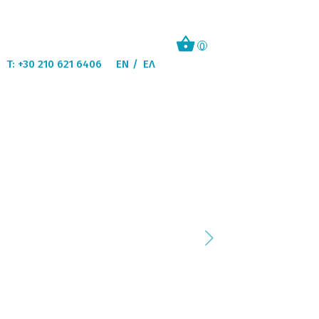
0
T: +30 210 621 6406
EN
ΕΛ