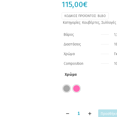
115,00
€
ΚΩΔΙΚΌΣ ΠΡΟΪΌΝΤΟΣ:
BLBO
Κατηγορίες:
Κουβέρτες
,
Συλλογές
Βάρος
1,
Διαστάσεις
1
Χρώμα
Γ
Composition
1
Χρώμα
Boho
Προσθήκη
ποσότητα